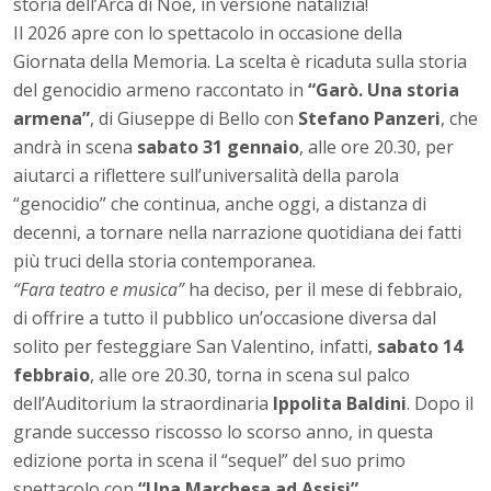
storia dell’Arca di Noè, in versione natalizia!
Il 2026 apre con lo spettacolo in occasione della
Giornata della Memoria. La scelta è ricaduta sulla storia
del genocidio armeno raccontato in
“Garò. Una storia
armena”
, di Giuseppe di Bello con
Stefano Panzeri
, che
andrà in scena
sabato 31 gennaio
, alle ore 20.30, per
aiutarci a riflettere sull’universalità della parola
“genocidio” che continua, anche oggi, a distanza di
decenni, a tornare nella narrazione quotidiana dei fatti
più truci della storia contemporanea.
“Fara teatro e musica”
ha deciso, per il mese di febbraio,
di offrire a tutto il pubblico un’occasione diversa dal
solito per festeggiare San Valentino, infatti,
sabato 14
febbraio
, alle ore 20.30, torna in scena sul palco
dell’Auditorium la straordinaria
Ippolita Baldini
. Dopo il
grande successo riscosso lo scorso anno, in questa
edizione porta in scena il “sequel” del suo primo
spettacolo con
“Una Marchesa ad Assisi”
.